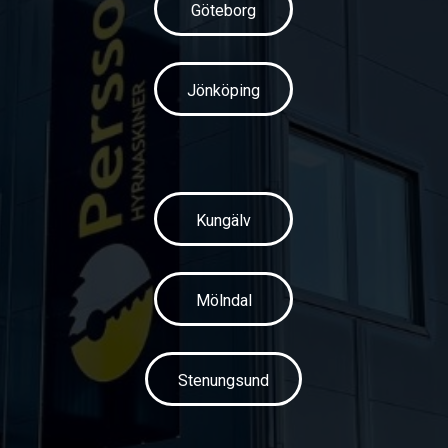
Göteborg
Jönköping
Kungälv
Mölndal
Stenungsund