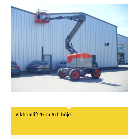
Vikbomlift 17 m Arb.höjd