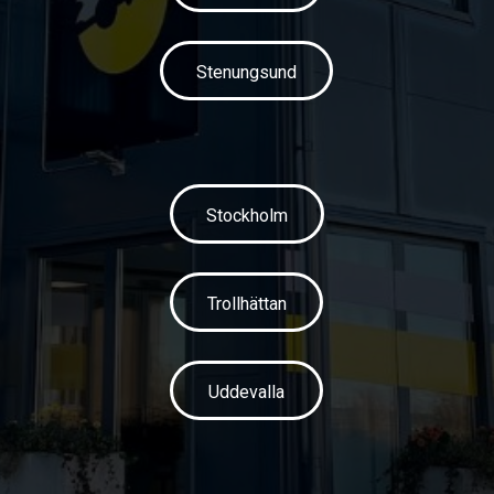
Stenungsund
Stockholm
Trollhättan
Uddevalla