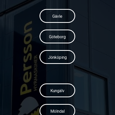
Gävle
Göteborg
Jönköping
Kungälv
Mölndal