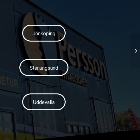
Jönköping
Stenungsund
Uddevalla