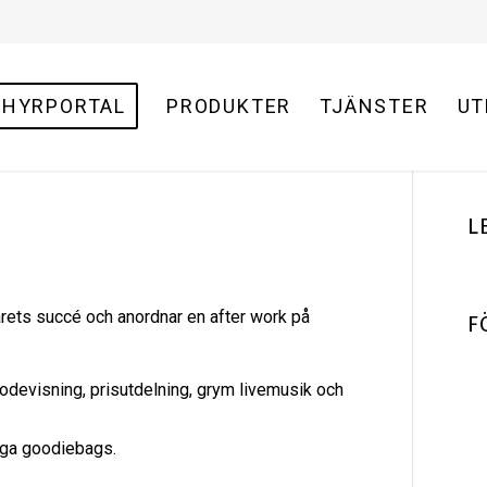
HYRPORTAL
PRODUKTER
TJÄNSTER
UT
L
årets succé och anordnar en after work på
F
modevisning, prisutdelning, grym livemusik och
liga goodiebags.