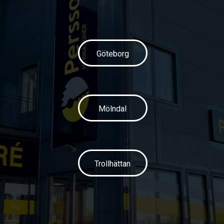
Göteborg
Mölndal
Trollhättan