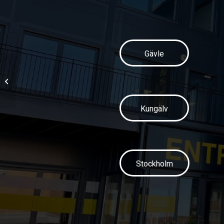
Gävle
Välkommen på
företagarlunch!
Kungälv
Stockholm