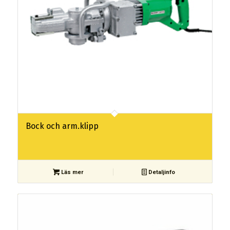
Bock och arm.klipp
Läs mer
Detaljinfo