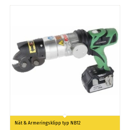
Nät & Armeringsklipp typ NB12