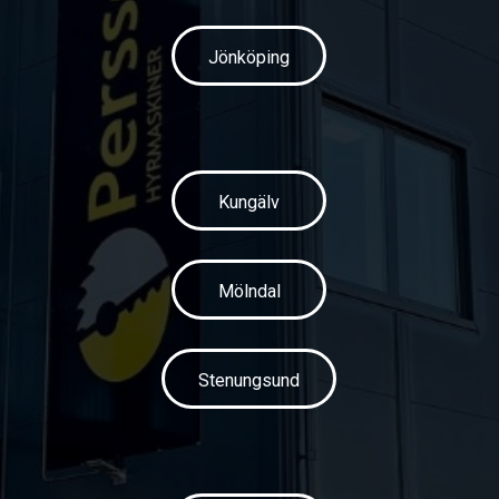
Jönköping
Kungälv
Mölndal
Stenungsund