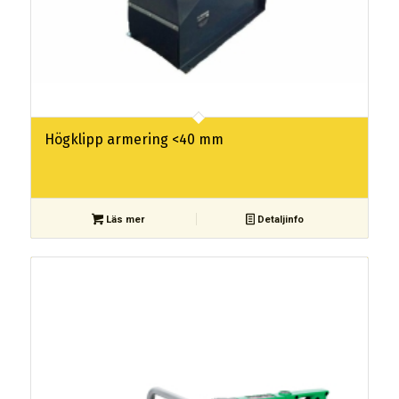
Högklipp armering <40 mm
Läs mer
Detaljinfo