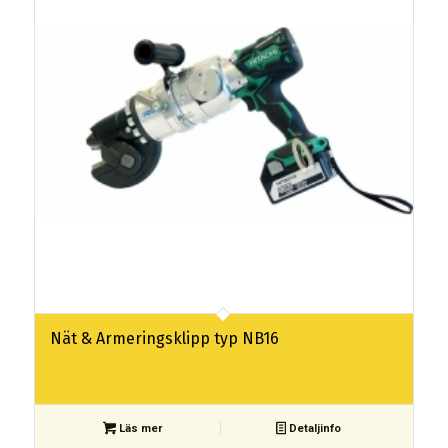
Nät & Armeringsklipp typ NB16
Läs mer
Detaljinfo