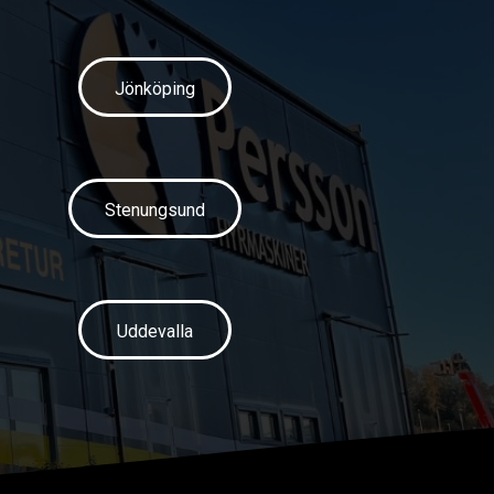
Jönköping
Stenungsund
Uddevalla