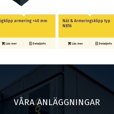
ögklipp armering <40 mm
Nät & Armeringsklipp typ
NB16
Läs mer
Detaljinfo
Läs mer
Detaljinfo
VÅRA ANLÄGGNINGAR