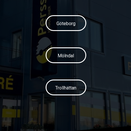
Göteborg
Mölndal
Trollhättan