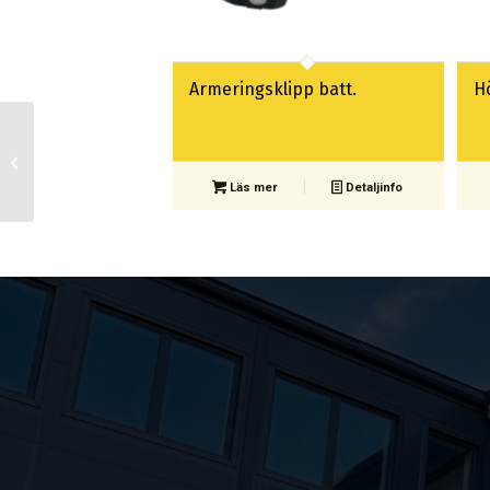
Armeringsklipp batt.
H
Najomat rb 515
Läs mer
Detaljinfo