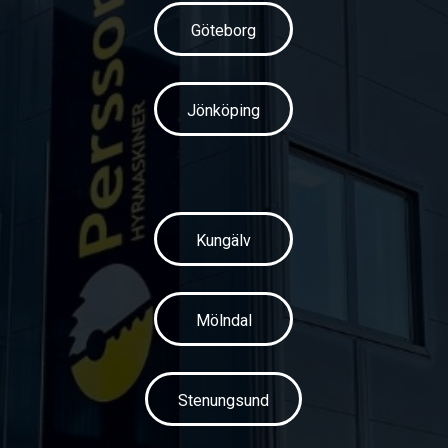
Göteborg
Jönköping
Kungälv
Mölndal
Stenungsund