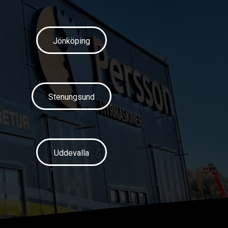
Jönköping
Stenungsund
Uddevalla