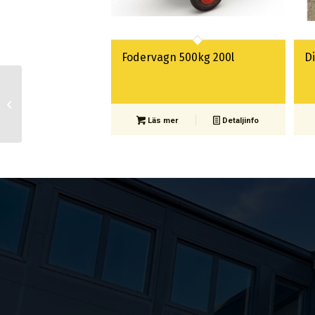
Fodervagn 500kg 200l
Di
Diseltank 400 l Inkl.
pump, 12/24v
Läs mer
Detaljinfo