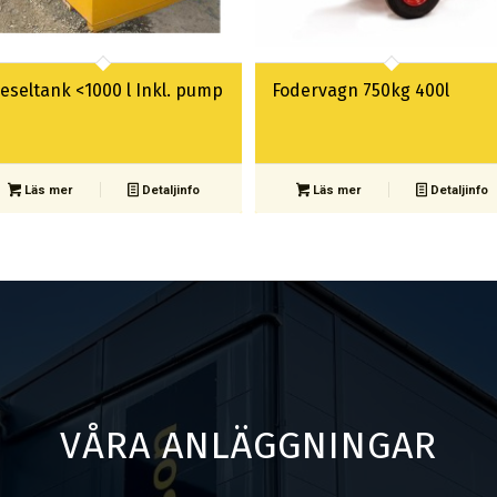
eseltank <1000 l Inkl. pump
Fodervagn 750kg 400l
Läs mer
Detaljinfo
Läs mer
Detaljinfo
VÅRA ANLÄGGNINGAR