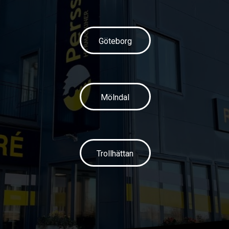
Göteborg
Mölndal
Trollhättan