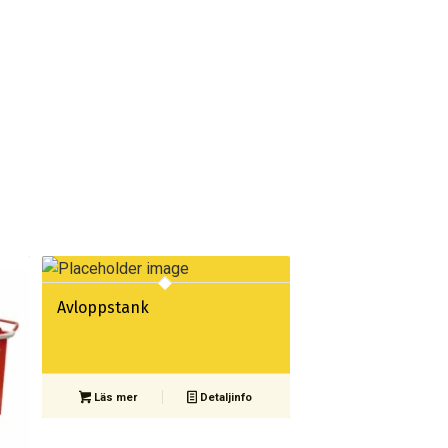
Avloppstank
Läs mer
Detaljinfo