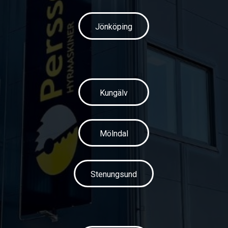
Jönköping
Kungälv
Mölndal
Stenungsund