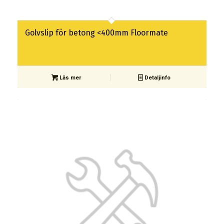
Golvslip för betong <400mm Floormate
Läs mer
Detaljinfo