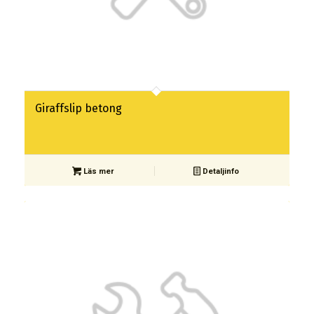
Giraffslip betong
Läs mer
Detaljinfo