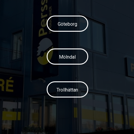
Göteborg
Mölndal
Trollhättan