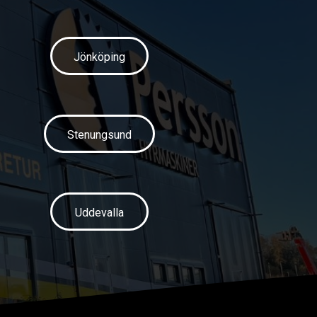
Jönköping
Stenungsund
Uddevalla