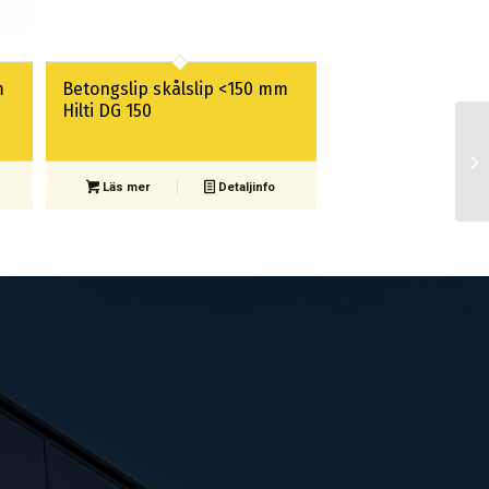
m
Betongslip skålslip <150 mm
Hilti DG 150
Läs mer
Detaljinfo