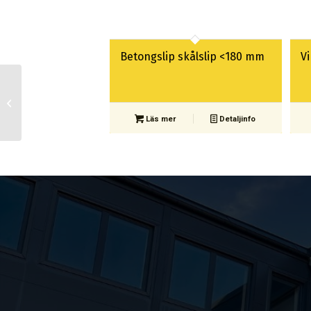
Betongslip skålslip <180 mm
V
Betongslip skålslip
<180 mm
Läs mer
Detaljinfo