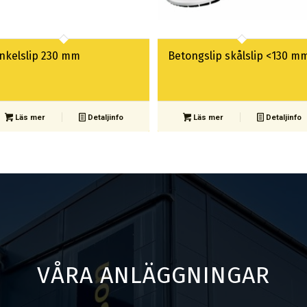
inkelslip 230 mm
Betongslip skålslip <130 m
Läs mer
Detaljinfo
Läs mer
Detaljinfo
VÅRA ANLÄGGNINGAR