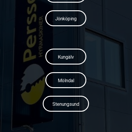
Jönköping
Kungälv
Mölndal
Stenungsund