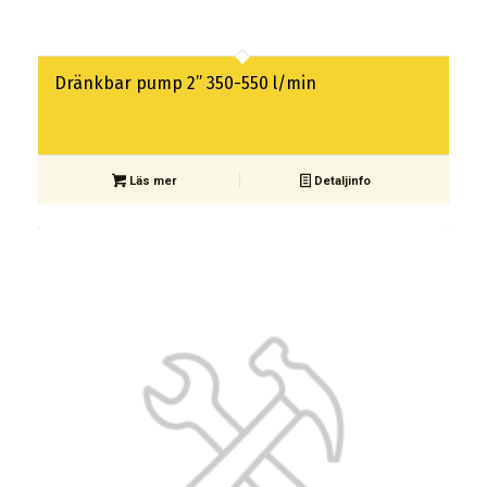
Dränkbar pump 2” 350-550 l/min
Läs mer
Detaljinfo