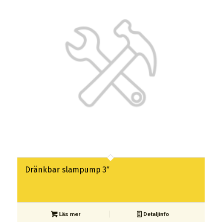
Dränkbar slampump 3″
Läs mer
Detaljinfo