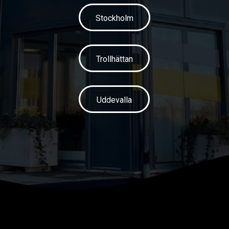
Stockholm
Trollhättan
Uddevalla