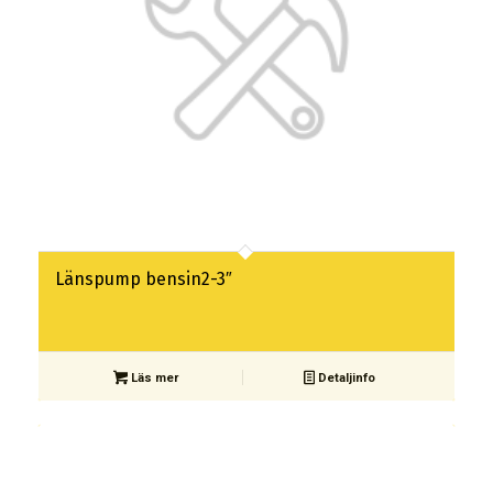
Länspump bensin2-3″
Läs mer
Detaljinfo