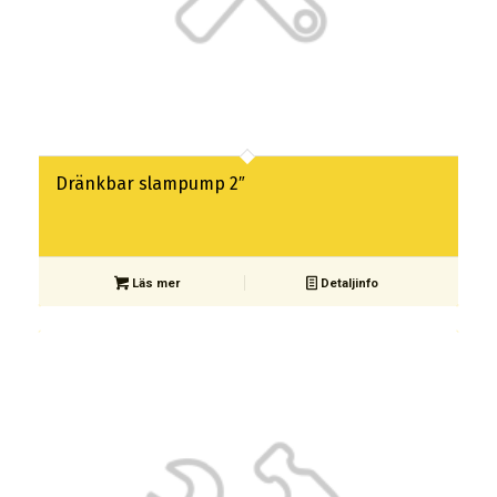
Dränkbar slampump 2″
Läs mer
Detaljinfo