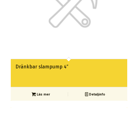
Dränkbar slampump 4″
Läs mer
Detaljinfo