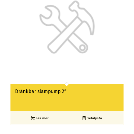
Dränkbar slampump 2″
Läs mer
Detaljinfo