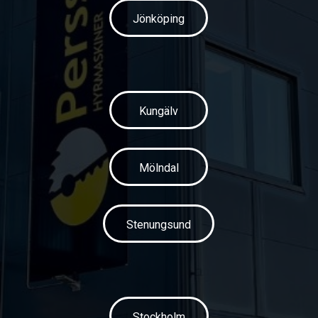
Jönköping
Kungälv
Mölndal
Stenungsund
Stockholm