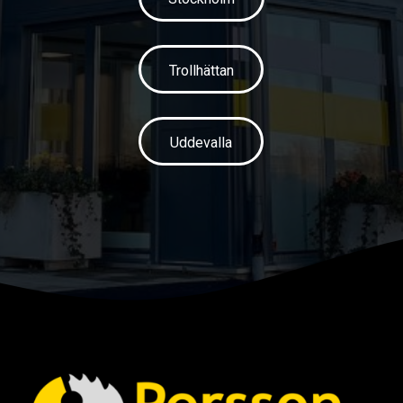
Trollhättan
Uddevalla