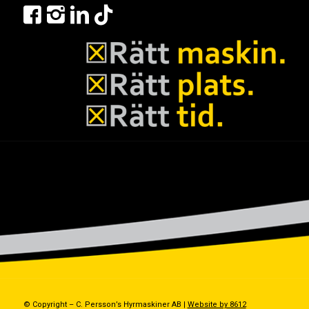
© Copyright – C. Persson’s Hyrmaskiner AB |
Website by 8612