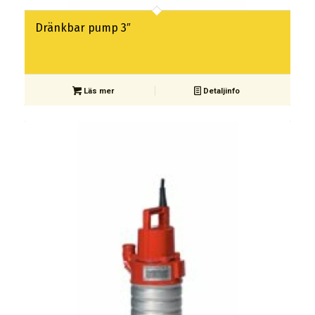
Dränkbar pump 3″
Läs mer
Detaljinfo