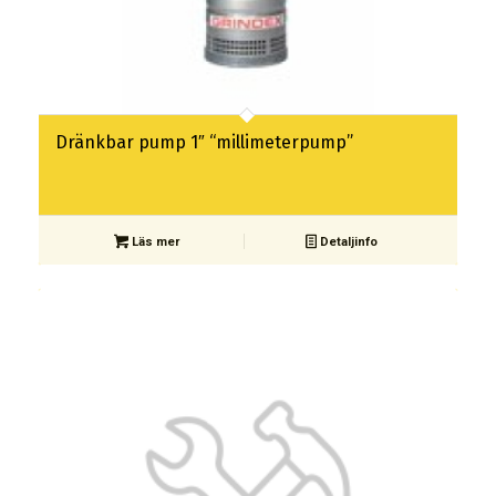
Dränkbar pump 1″ “millimeterpump”
Läs mer
Detaljinfo