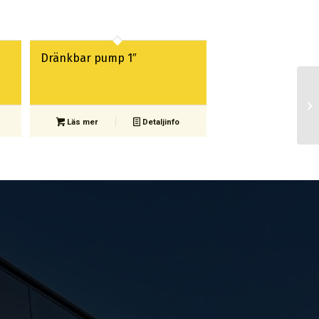
Dränkbar pump 1″
Läs mer
Detaljinfo