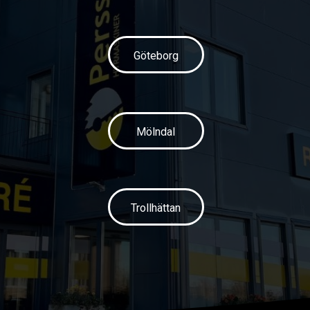
Göteborg
Mölndal
Trollhättan