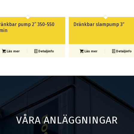
ränkbar pump 2” 350-550
Dränkbar slampump 3″
/min
Läs mer
Detaljinfo
Läs mer
Detaljinfo
VÅRA ANLÄGGNINGAR