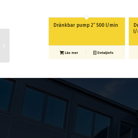
Dränkbar pump 2” 500 l/min
D
l
Dränkbar pump 1″
Läs mer
Detaljinfo