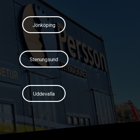
Jönköping
Stenungsund
Uddevalla