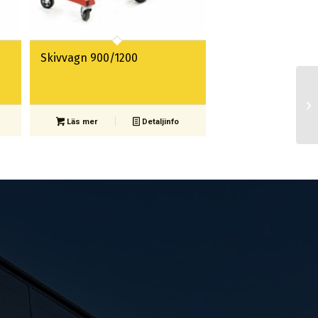
Skivvagn 900/1200
Läs mer
Detaljinfo