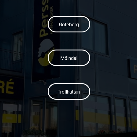
Göteborg
Mölndal
Trollhättan