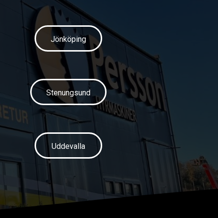
Jönköping
Stenungsund
Uddevalla