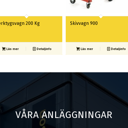
erktygsvagn 200 Kg
Skivvagn 900
Läs mer
Detaljinfo
Läs mer
Detaljinfo
VÅRA ANLÄGGNINGAR