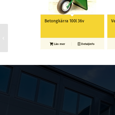
Betongkärra 100l 36v
V
Flakvagn lyft-8 modell
lång
Läs mer
Detaljinfo