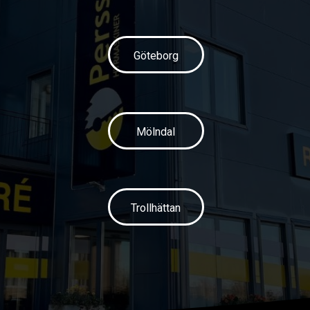
Göteborg
Mölndal
Trollhättan