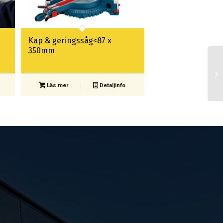
Kap & geringssåg<87 x
350mm
Läs mer
Detaljinfo