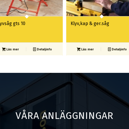
yvsåg gts 10
Klyv,kap & ger.såg
Läs mer
Detaljinfo
Läs mer
Detaljinfo
VÅRA ANLÄGGNINGAR