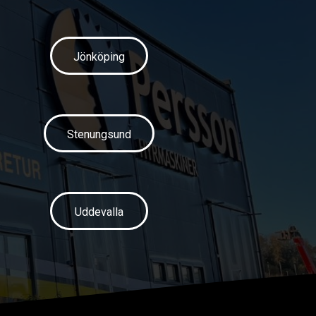
Jönköping
Stenungsund
Uddevalla