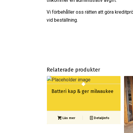
tillkommer en administrativ avgift.
Vi förbehåller oss rätten att göra kreditpr
vid beställning.
Relaterade produkter
Batteri kap & ger milwaukee
Läs mer
Detaljinfo