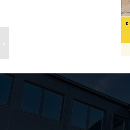
Kl
Kap & geringssåg<87 x
350mm