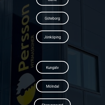
Göteborg
Jönköping
Kungälv
Mölndal