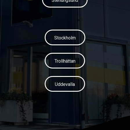
Stenungsund
Stockholm
Trollhättan
Uddevalla