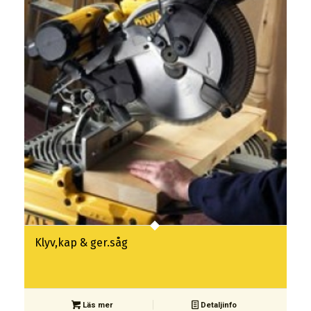
Klyv,kap & ger.såg
Läs mer
Detaljinfo