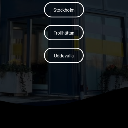
Stockholm
Trollhättan
Uddevalla