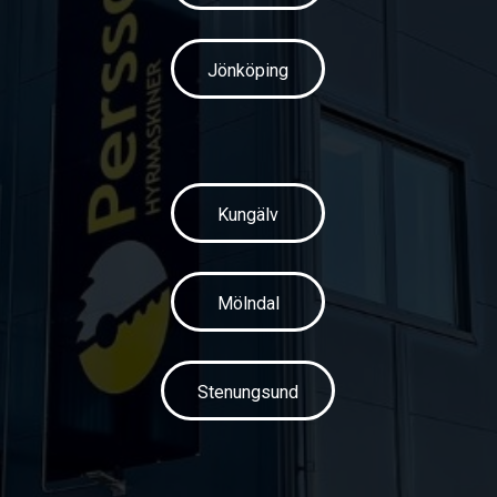
Jönköping
Kungälv
Mölndal
Stenungsund