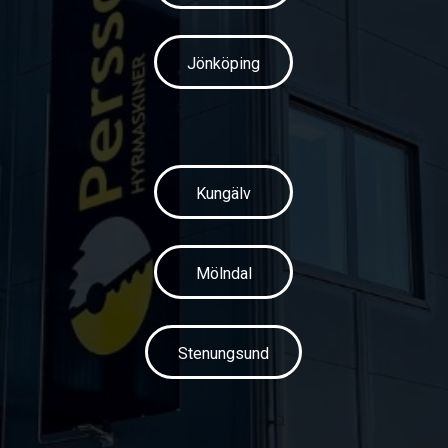
Jönköping
Kungälv
Mölndal
Stenungsund