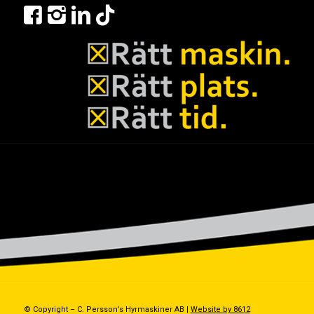
© Copyright – C. Persson’s Hyrmaskiner AB |
Website by 8612