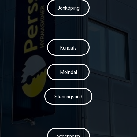
Jönköping
Kungälv
Mölndal
Stenungsund
Stockholm