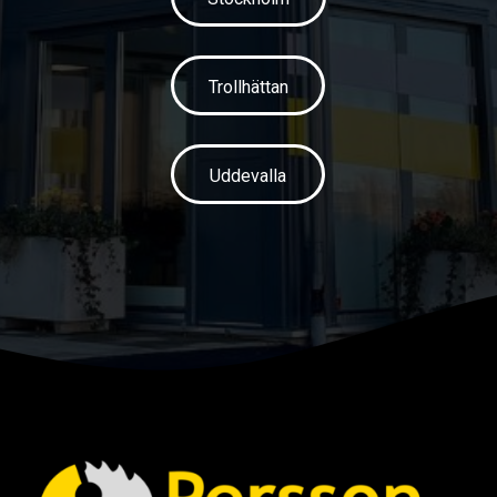
Trollhättan
Uddevalla