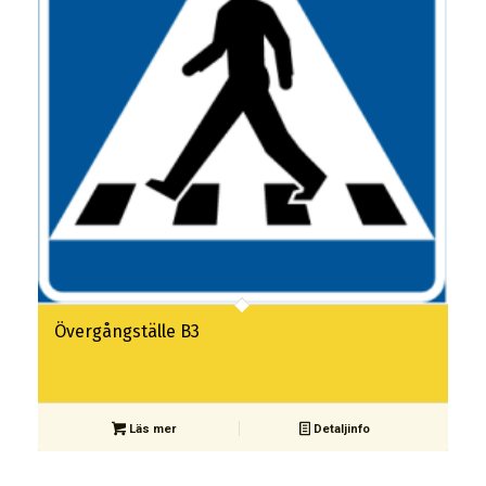
Övergångställe B3
Läs mer
Detaljinfo