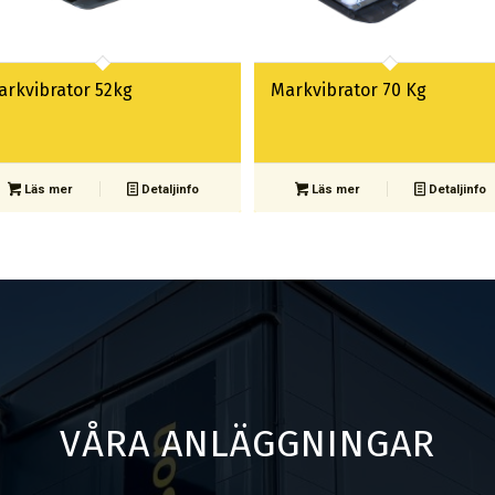
arkvibrator 52kg
Markvibrator 70 Kg
Läs mer
Detaljinfo
Läs mer
Detaljinfo
VÅRA ANLÄGGNINGAR