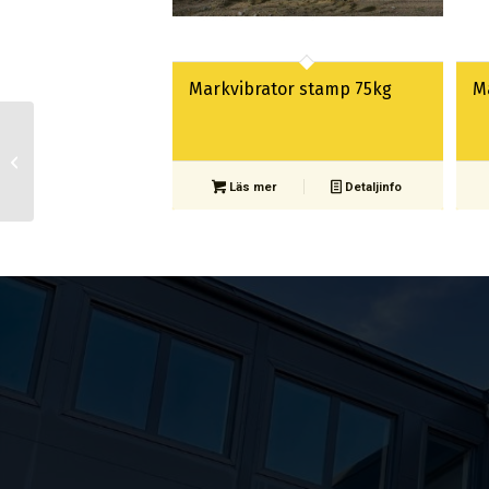
Markvibrator stamp 75kg
M
Markvibrator stamp
75kg
Läs mer
Detaljinfo