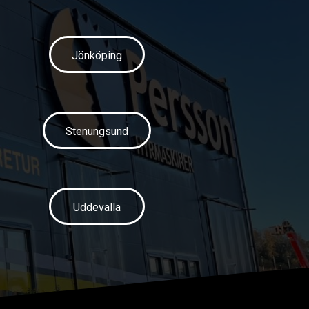
Jönköping
Stenungsund
Uddevalla