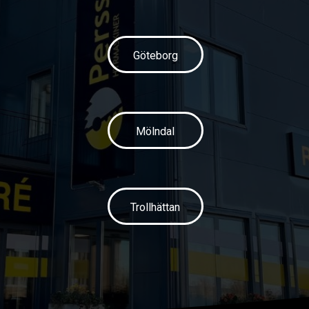
Göteborg
Mölndal
Trollhättan