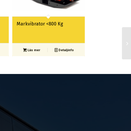
Markvibrator <800 Kg
Läs mer
Detaljinfo