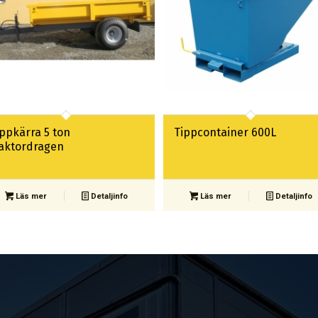
ippkärra 5 ton
Tippcontainer 600L
raktordragen
Läs mer
Detaljinfo
Läs mer
Detaljinfo