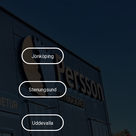
Jönköping
Stenungsund
Uddevalla