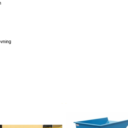
h
övning