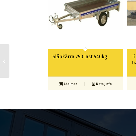
Släpkärra 750 last 540kg
T
Glastransport 800kg
t
Starke Arvid
Läs mer
Detaljinfo