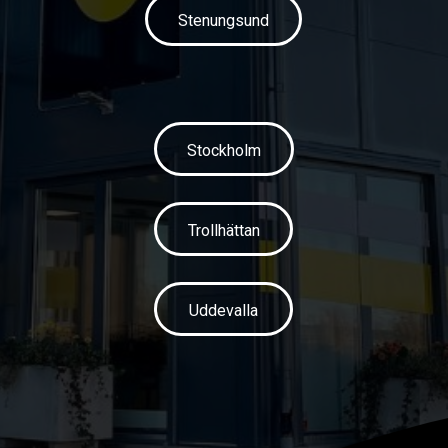
Stenungsund
Stockholm
Trollhättan
Uddevalla