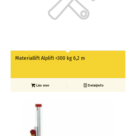
Materiallift Alplift <300 kg 6,2 m
Läs mer
Detaljinfo