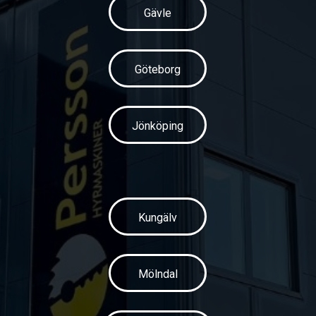
Gävle
Göteborg
Jönköping
Kungälv
Mölndal