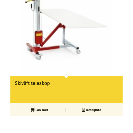
Skivlift teleskop
Läs mer
Detaljinfo