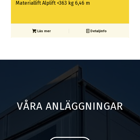
Materiallift Alplift <363 kg 6,46 m
Läs mer
Detaljinfo
VÅRA ANLÄGGNINGAR