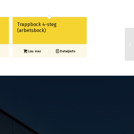
Trappbock 4-steg
(arbetsbock)
Läs mer
Detaljinfo