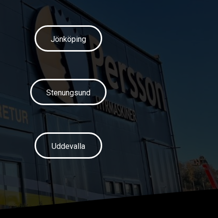
Jönköping
Stenungsund
Uddevalla