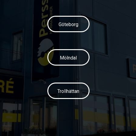
Göteborg
Mölndal
Trollhättan