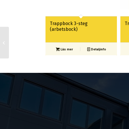
Trappbock 3-steg
T
(arbetsbock)
Materialcontainer,
container BM
Läs mer
Detaljinfo