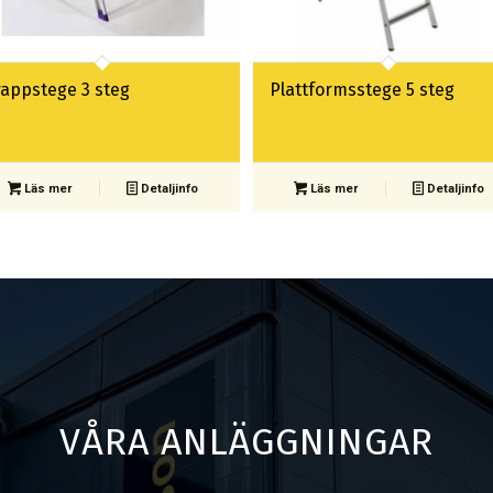
rappstege 3 steg
Plattformsstege 5 steg
Läs mer
Detaljinfo
Läs mer
Detaljinfo
VÅRA ANLÄGGNINGAR