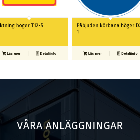
iktning höger T12-5
Påbjuden körbana höger D
1
Läs mer
Detaljinfo
Läs mer
Detaljinfo
VÅRA ANLÄGGNINGAR