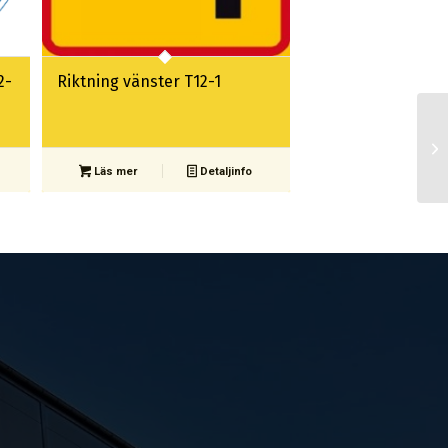
2-
Riktning vänster T12-1
Läs mer
Detaljinfo