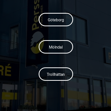
Göteborg
Mölndal
Trollhättan