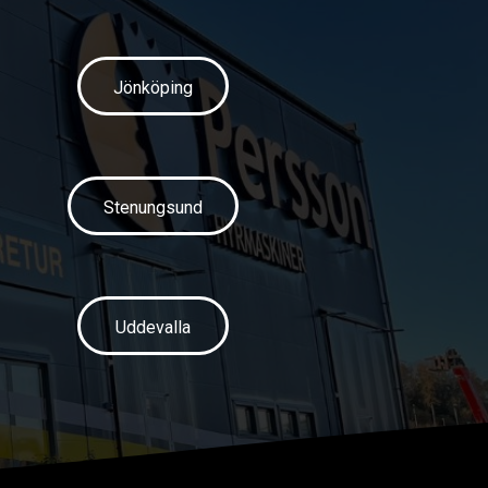
Jönköping
Stenungsund
Uddevalla