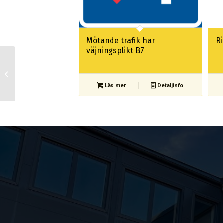
Mötande trafik har
R
väjningsplikt B7
Hastighetbegränsning
C31-3
Läs mer
Detaljinfo