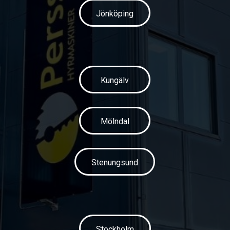
Jönköping
Kungälv
Mölndal
Stenungsund
Stockholm