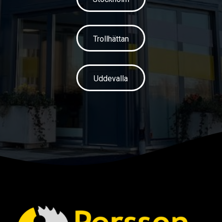
Trollhättan
Uddevalla