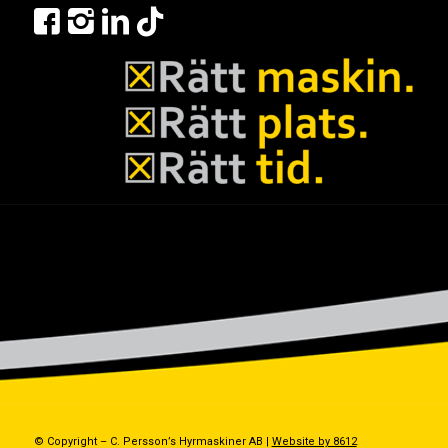
© Copyright – C. Persson’s Hyrmaskiner AB |
Website by 8612