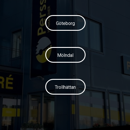
Göteborg
Mölndal
Trollhättan