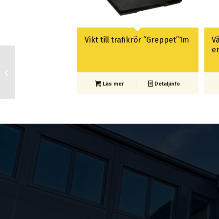
Vikt till trafikrör “Greppet”1m
Vä
e
Nät & Armeringsklipp
typ NB16
Läs mer
Detaljinfo