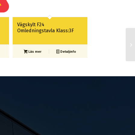
Vägskylt F24
Omledningstavla Klass:3F
Läs mer
Detaljinfo