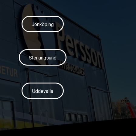
Jönköping
Stenungsund
Uddevalla