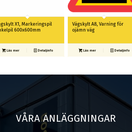
gskylt X1, Markeringspil
Vägskylt A8, Varning för
nkelpil 600x600mm
ojämn väg
Läs mer
Detaljinfo
Läs mer
Detaljinfo
VÅRA ANLÄGGNINGAR