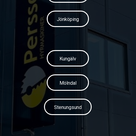
Jönköping
Kungälv
Mölndal
Stenungsund