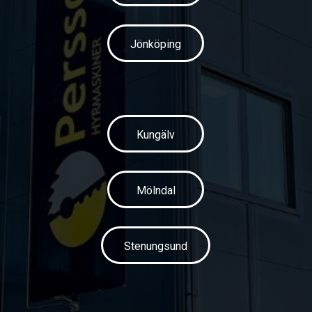
Jönköping
Kungälv
Mölndal
Stenungsund