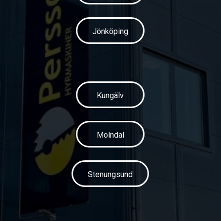
Jönköping
Kungälv
Mölndal
Stenungsund