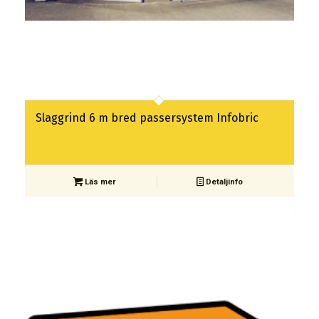
Slaggrind 6 m bred passersystem Infobric
Läs mer
Detaljinfo