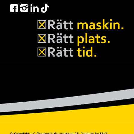
© Copyright – C. Persson’s Hyrmaskiner AB |
Website by 8612