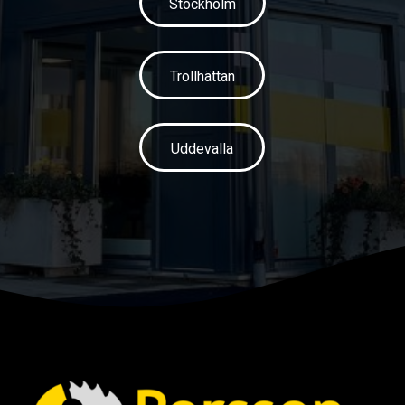
Stockholm
Trollhättan
Uddevalla