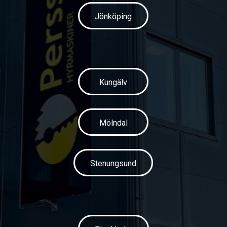
Jönköping
Kungälv
Mölndal
Stenungsund