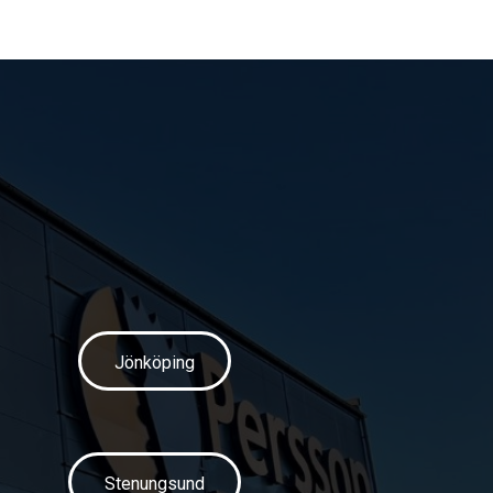
Jönköping
Stenungsund