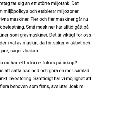
etag tar sig an ett större miljötänk. Det
miljöpolicys och etablerar miljözoner.
rivna maskiner. Fler och fler maskiner går nu
ljöbelastning. Små maskiner har alltid gått på
skiner som grävmaskiner. Det är viktigt för oss
der i val av maskin, därför söker vi aktivt och
igare, säger Joakim.
 du nu har ett större fokus på inköp?
r tid att sätta oss ned och göra en mer samlad
nkt investering. Samtidigt har vi möjlighet att
fiera behoven som finns, avslutar Joakim.