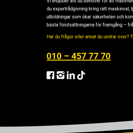
Vi erbjuder allt du behöver för att maxime
du expertrådgivning kring rätt maskinval,
utbildningar som ökar säkerheten och kom
bästa förutsättningarna för framgång – från s
Har du frågor eller annat du undrar över? 
010 – 457 77 70