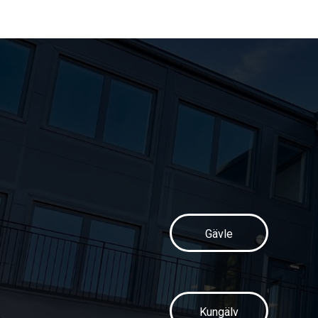
Gävle
Kungälv