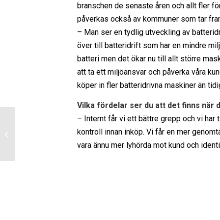
branschen de senaste åren och allt fler för
påverkas också av kommuner som tar fram 
– Man ser en tydlig utveckling av batterid
över till batteridrift som har en mindre mi
batteri men det ökar nu till allt större ma
att ta ett miljöansvar och påverka våra kun
köper in fler batteridrivna maskiner än tid
Vilka fördelar ser du att det finns när
– Internt får vi ett bättre grepp och vi ha
Säkra och
kontroll innan inköp. Vi får en mer genomtä
kundanpassade
vara ännu mer lyhörda mot kund och identi
maskininvesteringar