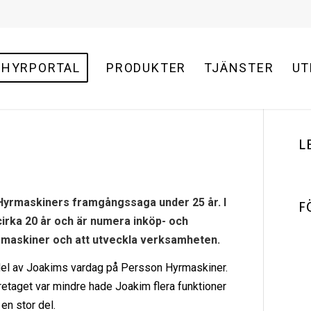
HYRPORTAL
PRODUKTER
TJÄNSTER
UT
L
Hyrmaskiners framgångssaga under 25 år. I
F
 cirka 20 år och är numera inköp- och
 maskiner och att utveckla verksamheten.
ig del av Joakims vardag på Persson Hyrmaskiner.
retaget var mindre hade Joakim flera funktioner
 en stor del.