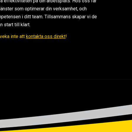
ra effektiviteten på din arbetsplats. Hos oss får
 tjänster som optimerar din verksamhet, och
petensen i ditt team. Tillsammans skapar vi de
tart till klart.
Tveka inte att
kontakta oss direkt
!