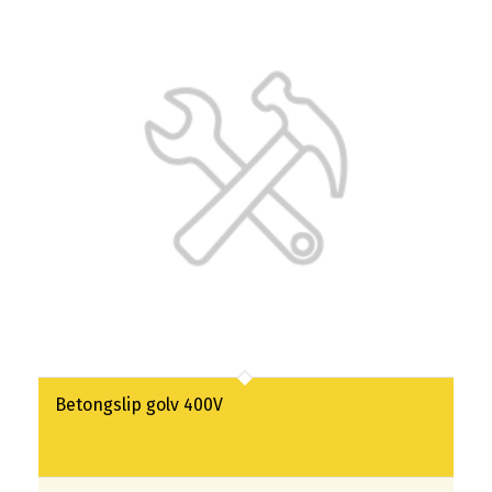
Betongslip golv 400V