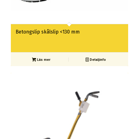
Betongslip skålslip <130 mm
Läs mer
Detaljinfo