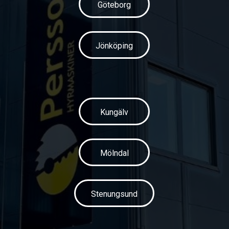
Göteborg
Jönköping
Kungälv
Mölndal
Stenungsund