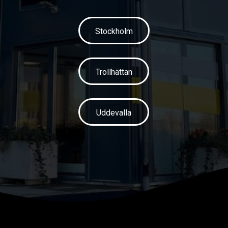
Stockholm
Trollhättan
Uddevalla