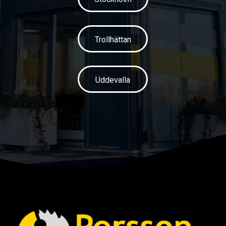
Trollhättan
Uddevalla