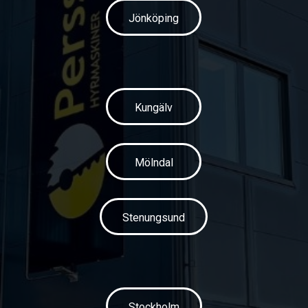
Jönköping
Kungälv
Mölndal
Stenungsund
Stockholm