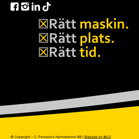
© Copyright – C. Persson’s Hyrmaskiner AB |
Website by 8612